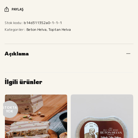
PAYLAŞ
Stok kodu:
b14d311352a0-1-1-1
Kategoriler:
Beton Helva
,
Toptan Helva
Açıklama
İlgili ürünler
STOKTA
YOK