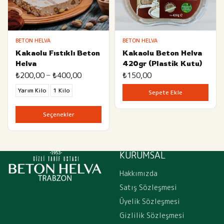
BETON HELVA
BETON HELVA
Kakaolu Fıstıklı Beton
Kakaolu Beton Helva
Helva
420gr (Plastik Kutu)
Fiyat
–
₺
200,00
₺
400,00
₺
150,00
aralığı:
₺200,00
Yarım Kilo
1 Kilo
Sepete Ekle
-
₺400,00
Seçenekler
KURUMSAL
Hakkımızda
Satış Sözleşmesi
Üyelik Sözleşmesi
Gizlilik Sözleşmesi