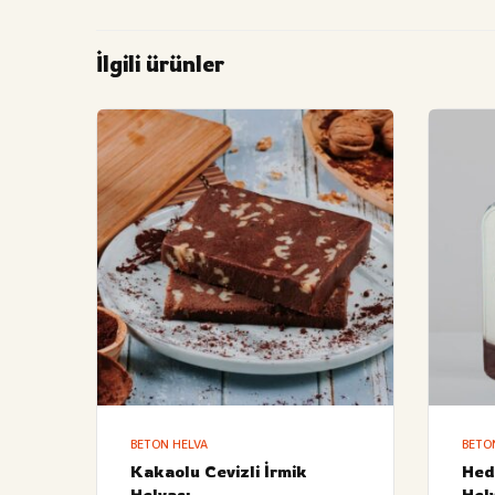
İlgili ürünler
BETON HELVA
BETO
Kakaolu Cevizli İrmik
Hedi
Helvası
Hel