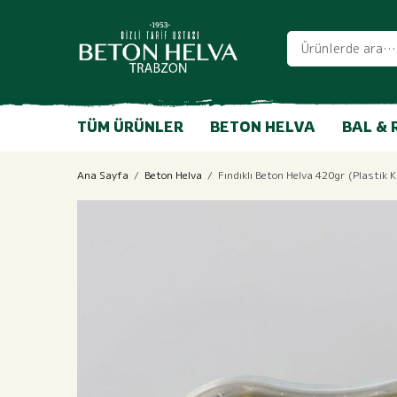
TÜM ÜRÜNLER
BETON HELVA
BAL & 
Ana Sayfa
/
Beton Helva
/
Fındıklı Beton Helva 420gr (Plastik 