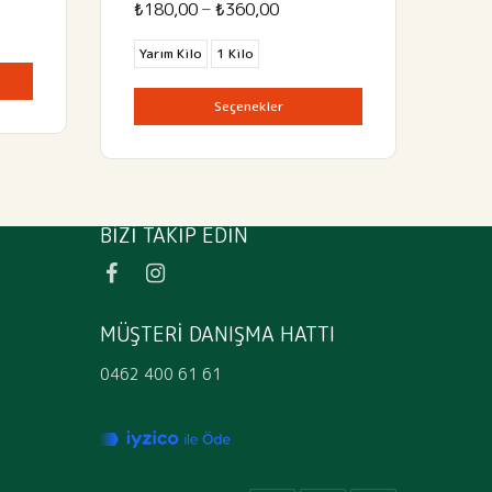
Fiyat
–
₺
180,00
₺
360,00
aralığı:
₺180,00
Yarım Kilo
1 Kilo
-
₺360,00
Seçenekler
BIZI TAKIP EDIN
MÜŞTERI DANIŞMA HATTI
0462 400 61 61