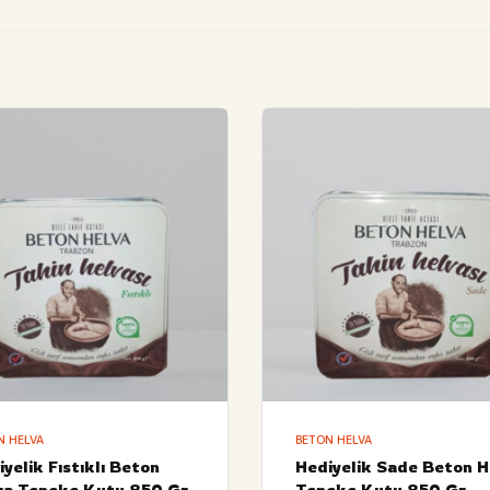
N HELVA
BETON HELVA
yelik Fıstıklı Beton
Hediyelik Sade Beton H
va Teneke Kutu 850 Gr
Teneke Kutu 850 Gr