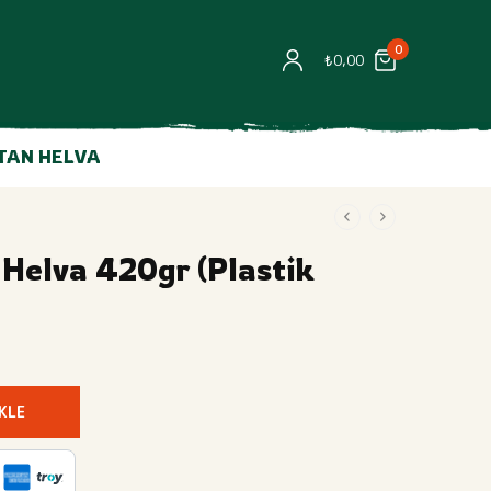
0
₺
0,00
TAN HELVA
 Helva 420gr (Plastik
KLE